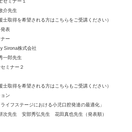
士セミナー１　
敬介先生
援士取得を希望される方はこちらをご受講ください）
ー発表
ミナー　
y Sirona株式会社　
秀一郎先生
援士セミナー２　
援士取得を希望される方はこちらもご受講ください）
ション
ム「ライフステージにおける小児口腔発達の最適化」　
研次先生　安部秀弘先生　花田真也先生（発表順）