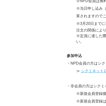
※NPD会員は無
※当日申し込み（2
算されますので
※3月20日まで
注文の関係により
※定員に達した
い。
参加申込　
・NPD会員の方はシ
≫ 
シクミネット
・非会員の方はシクミ
※
新規会員登録
※新規会員登録