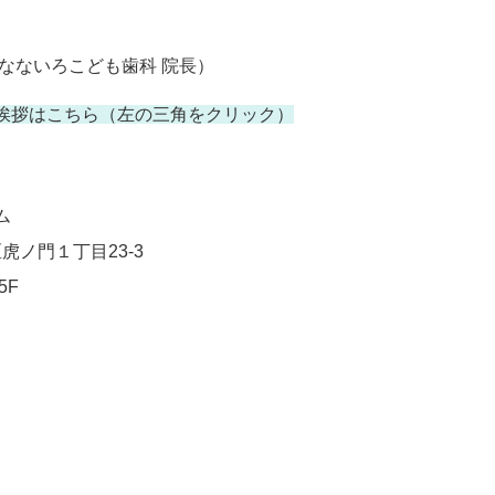
なないろこども歯科 院長）
挨拶はこちら
（左の三角をクリック）
ム
区虎ノ門１丁目23-3
F 