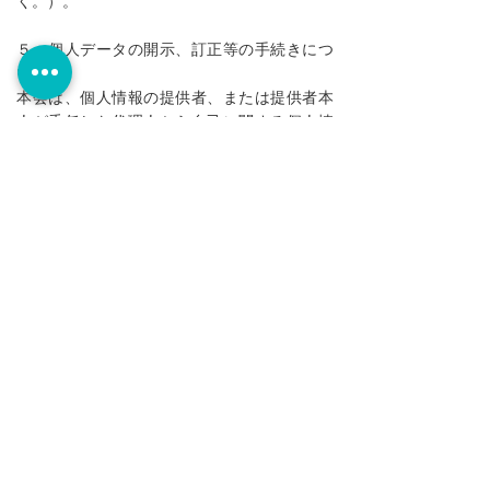
く。）。
５ 個人データの開示、訂正等の手続きにつ
いて
本会は、個人情報の提供者、または提供者本
人が委任した代理人から自己に関する個人情
報の開示の請求があったときは、原則として
遅滞なく開示します。また、自己に関する個
人情報の訂正、利用停止、削除等の申し出が
あったときは、原則として遅滞なく訂正等を
行います。
６ 個人情報の取扱いに関する相談や苦情の
連絡先
本会における、個人情報に関する問い合わせ
先は、以下のとおりとします。
一般社団法人小児口腔発達学会
住所：岡山県岡山市中区倉田５０８−２１ ２
F
E-mail：npd.jimu@gmail.com HP：
https://www.npd.dentist