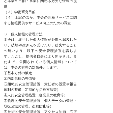
ど本会の目的・事業に関わる必要な情報の提
供
（３）学術研究目的
（４）上記のほか、本会の各種サービスに関
する情報提供やサービス向上のための調査
３ 個人情報の管理方法
本会は、取得した個人情報が外部へ漏洩した
り、破壊や改ざんを受けたり、紛失すること
の無いよう、以下の安全管理措置を講じま
す。ただし、提供者自身により開示され、ま
たすでに公開されている個人情報について
は、本会の管理の対象外とします。
①基本方針の策定
②内部規律の整備等
③組織的安全管理措置（責任者の設置や報告
体制の整備、定期的な点検方法等）
④人的安全管理措置（従業員の教育等）
⑤物理的安全管理措置（個人データの管理・
取扱区域の管理、盗難防止等）
⑥技術的安全管理措置（アクセス制御、不正